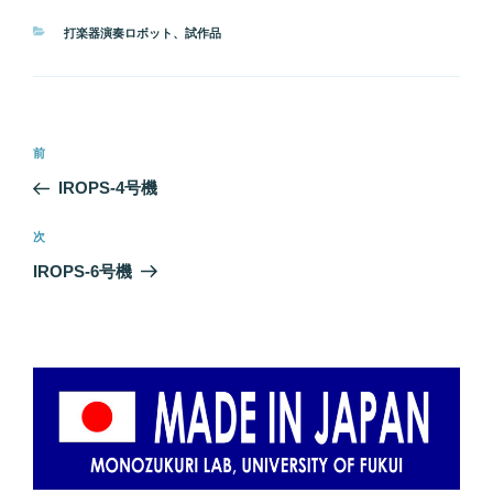
カ
打楽器演奏ロボット
、
試作品
テ
ゴ
リ
ー
投
前
前
稿
の
IROPS-4号機
ナ
投
ビ
稿
次
次
ゲ
の
IROPS-6号機
投
ー
稿
シ
ョ
ン