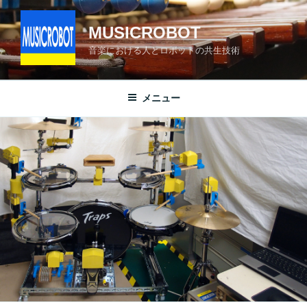
コ
ン
MUSICROBOT
テ
音楽における人とロボットの共生技術
ン
ツ
へ
メニュー
ス
キ
ッ
プ