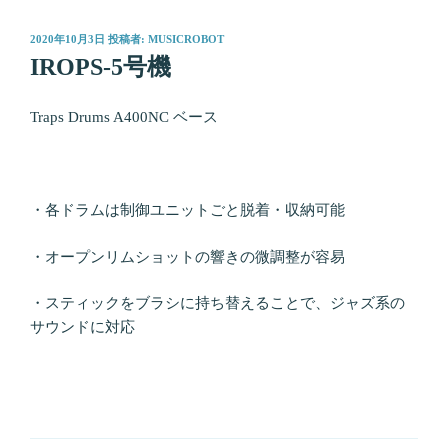
投
2020年10月3日
投稿者:
MUSICROBOT
稿
IROPS-5号機
日:
Traps Drums A400NC ベース
・各ドラムは制御ユニットごと脱着・収納可能
・オープンリムショットの響きの微調整が容易
・スティックをブラシに持ち替えることで、ジャズ系の
サウンドに対応